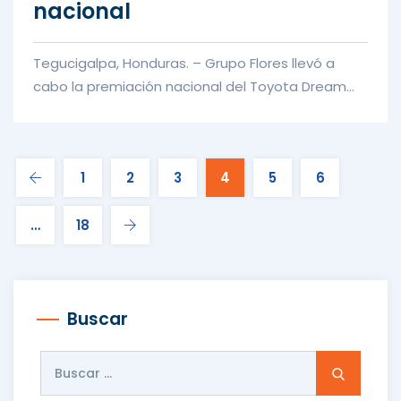
nacional
Tegucigalpa, Honduras. – Grupo Flores llevó a
cabo la premiación nacional del Toyota Dream
Car Art Contest 2026, un...
1
2
3
4
5
6
…
18
Buscar
Buscar: